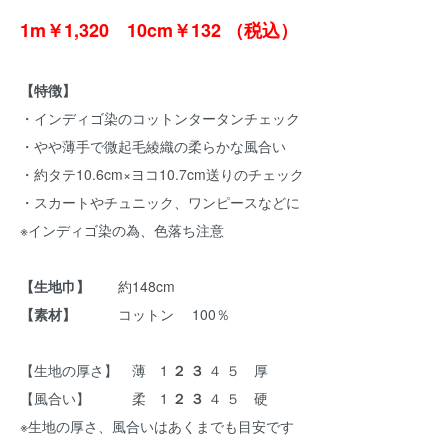
1m￥1,320 10cm￥132 （税込）
【特徴】
・インディゴ染のコットンタータンチェック
・やや薄手で微起毛綾織の柔らかな風合い
・約タテ10.6cm×ヨコ10.7cm送りのチェック
・スカートやチュニック、ワンピースなどに
※インディゴ染の為、色落ち注意
【生地巾】
約148cm
【素材】
コットン 100％
【生地の厚さ】 薄 1
２ ３
４ ５ 厚
【風合い】 柔 1
２ ３
４ ５ 硬
※生地の厚さ、風合いはあくまでも目安です