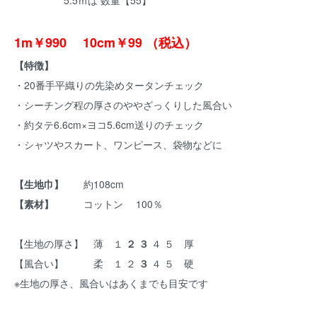
5.5ｍは 数量【55】
1m￥990 10cm￥99 （税込）
【特徴】
・20番手平織りの先染めタータンチェック
・シーチング程の厚さのややざっくりした風合い
・約タテ6.6cm×ヨコ5.6cm送りのチェック
・シャツやスカート、ワンピース、袋物などに
【生地巾】
約108cm
【素材】
コットン 100％
【生地の厚さ】 薄 １
２ ３
４ ５ 厚
【風合い】 柔 １ ２
３
４ ５ 硬
※生地の厚さ、風合いはあくまでも目安です