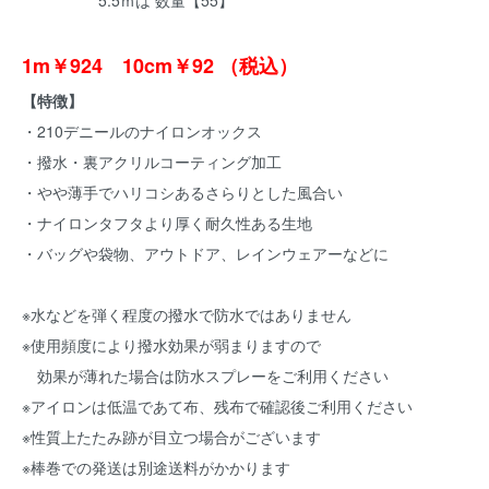
5.5ｍは 数量【55】
1m￥924 10cm￥92 （税込）
【特徴】
・210デニールのナイロンオックス
・撥水・裏アクリルコーティング加工
・やや薄手でハリコシあるさらりとした風合い
・ナイロンタフタより厚く耐久性ある生地
・バッグや袋物、アウトドア、レインウェアーなどに
※水などを弾く程度の撥水で防水ではありません
※使用頻度により撥水効果が弱まりますので
効果が薄れた場合は防水スプレーをご利用ください
※アイロンは低温であて布、残布で確認後ご利用ください
※性質上たたみ跡が目立つ場合がございます
※棒巻での発送は別途送料がかかります