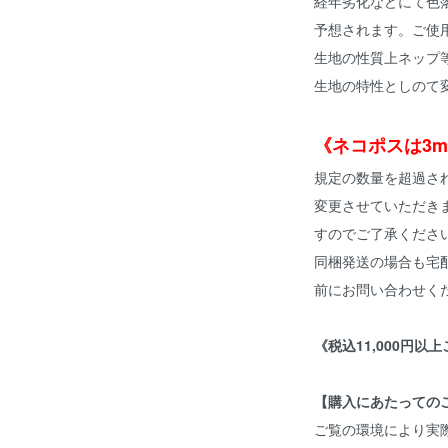
経年劣化などにて色
予想されます。ご使
生地の性質上ネップ
生地の特性としのて
《ネコポスは3m
規定の数量を超過さ
変更させていただき
すのでご了承くださ
同梱発送の場合も宅
前にお問い合わせく
《税込11,000円以
【購入にあたっての
ご覧の環境により実