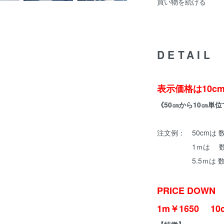
買い物を続ける
DETAIL
表示価格は10c
《50㎝から10㎝単
注文例： 50cm
1ｍは 数
5.5ｍは 数
PRICE DOWN
1m￥1650 10