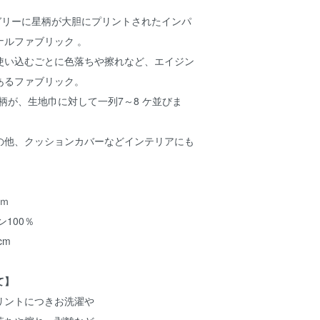
ガリーに星柄が大胆にプリントされたインパ
オリジナルファブリック 。
使い込むごとに色落ちや擦れなど、エイジン
あるファブリック。
星柄が、生地巾に対して一列7～8 ケ並びま
の他、クッションカバーなどインテリアにも
cｍ
100％
cm
て】
リントにつきお洗濯や