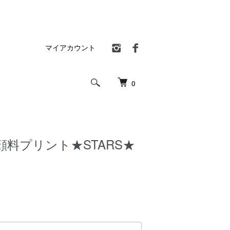
マイアカウント
0
料プリント★STARS★