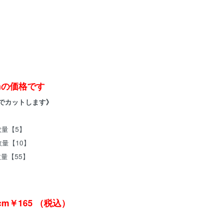
mの価格です
位でカットします》
は 数量【5】
量【10】
量【55】
cm￥165 （税込）