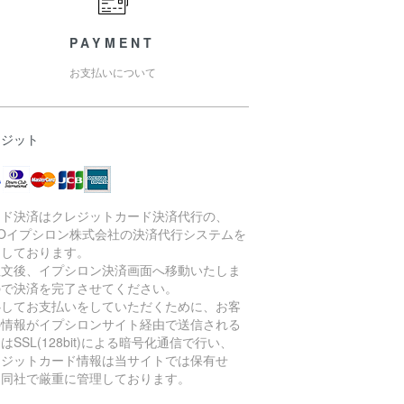
PAYMENT
お支払いについて
レジット
ード決済はクレジットカード決済代行の、
MOイプシロン株式会社の決済代行システムを
用しております。
注文後、イプシロン決済画面へ移動いたしま
ので決済を完了させてください。
心してお支払いをしていただくために、お客
の情報がイプシロンサイト経由で送信される
はSSL(128bit)による暗号化通信で行い、
レジットカード情報は当サイトでは保有せ
、同社で厳重に管理しております。