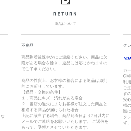
RETURN
返品について
不良品
ク
商品到着後速やかにご連絡ください。商品に欠
陥がある場合を除き、返品には応じかねますの
でご了承ください。
カ
G
商品の性質上、お客様の都合による返品は原則
利
的にお断りしています。
ご
【返品・交換の条件】
す
１．商品にキズ・汚れがある場合
：
安
２．当店の過失によりお客様が注文した商品と
様
相違する商品が届けられた場合
際に
上記に該当する場合、商品到着日より7日以内に
にな
ク
メールでご連絡をお願いいたします。 ご返信を
ず
もって、受領とさせていただきます。